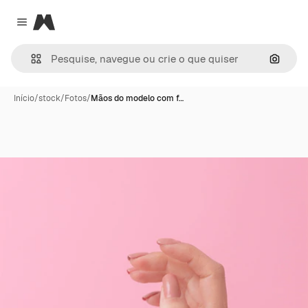
Magnific
Close menu
Pesqui
Início
/
stock
/
Fotos
/
Mãos do modelo com f…