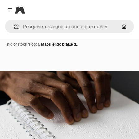
Magnific
Close menu
Pesqui
Início
/
stock
/
Fotos
/
Mãos lendo braille d…