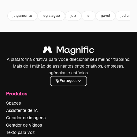
Premium
Premium
Gerado por IA
Premium
Premium
Gerado por 
julgamento
legislação
juiz
lei
gavel
judicial
A plataforma criativa para você direcionar seu melhor trabalho.
Mais de 1 milhão de assinantes entre criativos, empresas,
agências e estúdios.
Português
Produtos
Spaces
Assistente de IA
Gerador de imagens
Gerador de vídeos
Texto para voz