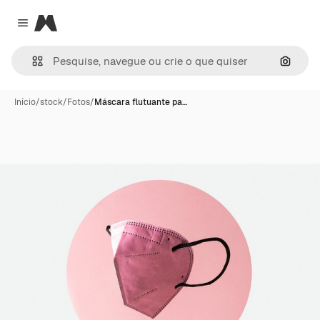
Magnific
Close menu
Pesqui
Início
/
stock
/
Fotos
/
Máscara flutuante pa…