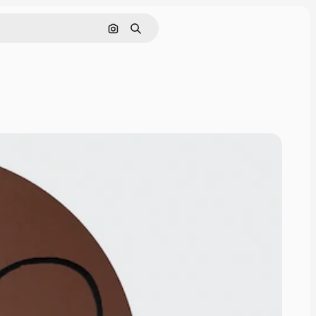
Pesquisar por imagem
Buscar