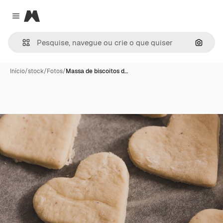
Magnific
Close menu
Pesqui
Início
/
stock
/
Fotos
/
Massa de biscoitos d…