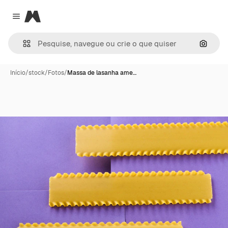
Magnific
Close menu
Pesqui
Início
/
stock
/
Fotos
/
Massa de lasanha ame…