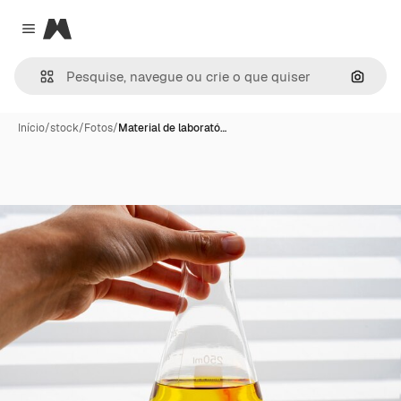
Magnific
Close menu
Pesqui
Início
/
stock
/
Fotos
/
Material de laborató…