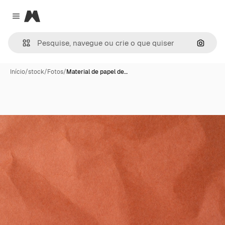
Magnific
Close menu
Pesqui
Início
/
stock
/
Fotos
/
Material de papel de…