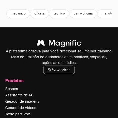
Premium
Premium
mecanico
oficina
tecnico
carro oficina
manutenç
A plataforma criativa para você direcionar seu melhor trabalho.
Mais de 1 milhão de assinantes entre criativos, empresas,
agências e estúdios.
Português
Produtos
Spaces
Assistente de IA
Gerador de imagens
Gerador de vídeos
Texto para voz