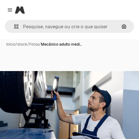
Magnific
Close menu
Pesqui
Início
/
stock
/
Fotos
/
Mecânico adulto médi…