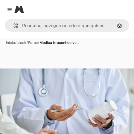
Magnific
Close menu
Pesqui
Início
/
stock
/
Fotos
/
Médica irreconhecíve…