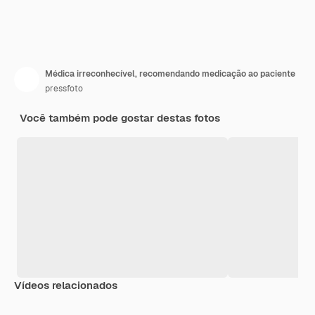
Médica irreconhecível, recomendando medicação ao paciente
pressfoto
Você também pode gostar destas fotos
Vídeos relacionados
Premium
Premium
Premium
Premium
Gerado por 