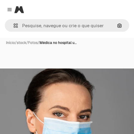
Magnific
Close menu
Pesqui
Início
/
stock
/
Fotos
/
Médica no hospital u…