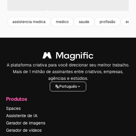
assistencia medica
medico
saude
profissão
equip
A plataforma criativa para você direcionar seu melhor trabalho.
Mais de 1 milhão de assinantes entre criativos, empresas,
agências e estúdios.
Português
Produtos
Spaces
Assistente de IA
Gerador de imagens
Gerador de vídeos