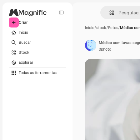
Criar
Início
/
stock
/
Fotos
/
Médico com
Início
Buscar
Médico com luvas segur
8photo
Stock
Explorar
Todas as ferramentas