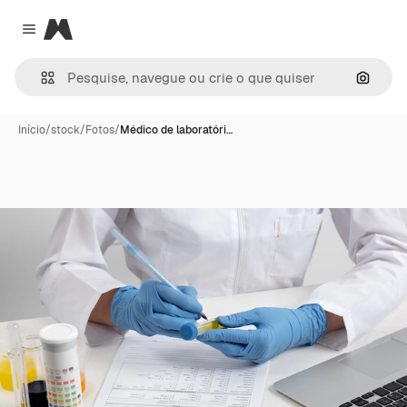
Magnific
Close menu
Pesqui
Início
/
stock
/
Fotos
/
Médico de laboratóri…