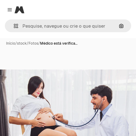
Magnific
Close menu
Pesqui
Início
/
stock
/
Fotos
/
Médico está verifica…