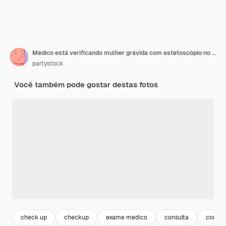
Médico está verificando mulher grávida com estetoscópio no conceito de saúde hospitalar
partystock
Você também pode gostar destas fotos
check up
checkup
exame medico
consulta
consul