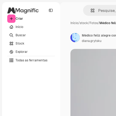
Criar
Início
/
stock
/
Fotos
/
Médico feli
Início
Buscar
Médico feliz alegre c
diana.grytsku
Stock
Explorar
Todas as ferramentas