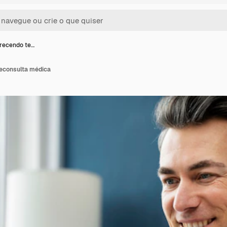
recendo te…
econsulta médica