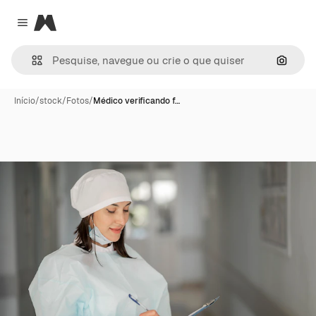
Magnific
Close menu
Pesqui
Início
/
stock
/
Fotos
/
Médico verificando f…