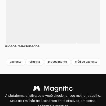
Vídeos relacionados
Premium
Premium
Premium
Premium
paciente
cirurgia
procedimento
médico paciente
A plataforma criativa para você direcionar seu melhor trabalho.
Mais de 1 milhão de assinantes entre criativos, empresas,
agências e estúdios.