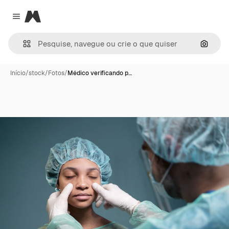
Magnific
Close menu
Pesqui
Início
/
stock
/
Fotos
/
Médico verificando p…