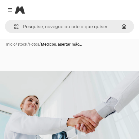
Magnific
Close menu
Pesqui
Início
/
stock
/
Fotos
/
Médicos, apertar mão…