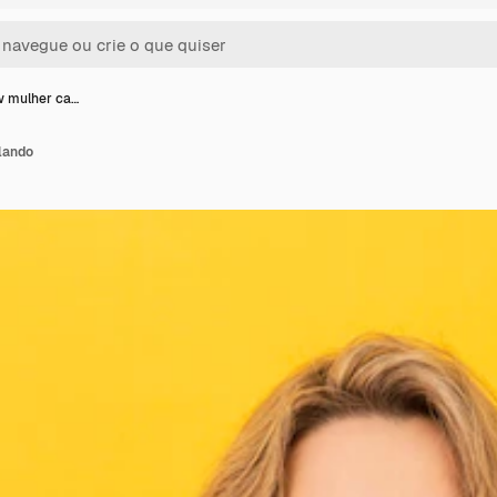
w mulher ca…
lando