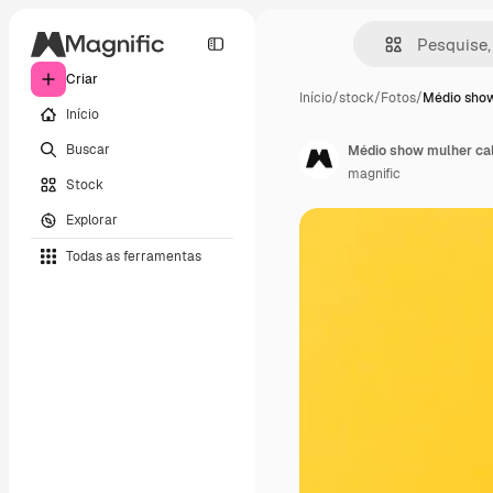
Criar
Início
/
stock
/
Fotos
/
Médio sho
Início
Buscar
Médio show mulher ca
magnific
Stock
Explorar
Todas as ferramentas