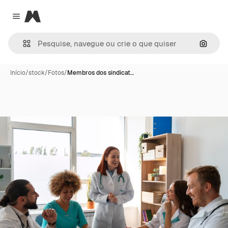
Magnific
Close menu
Pesqui
Início
/
stock
/
Fotos
/
Membros dos sindicat…