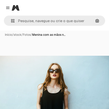
Magnific
Close menu
Pesqui
Início
/
stock
/
Fotos
/
Menina com as mãos n…