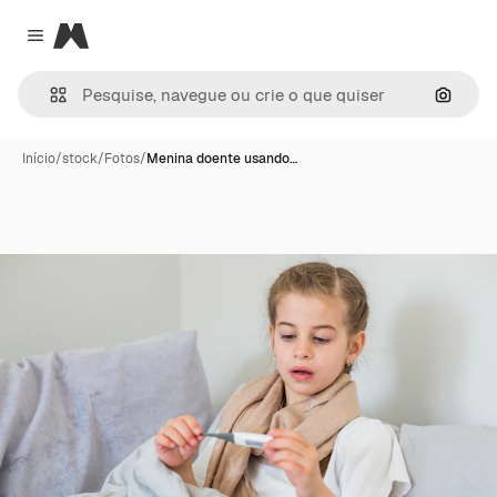
Magnific
Close menu
Pesqui
Início
/
stock
/
Fotos
/
Menina doente usando…