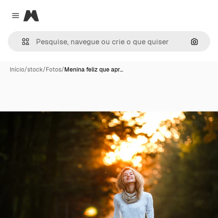
Magnific
Close menu
Pesqui
Início
/
stock
/
Fotos
/
Menina feliz que apr…