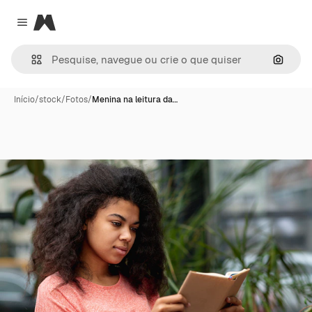
Magnific
Close menu
Pesqui
Início
/
stock
/
Fotos
/
Menina na leitura da…