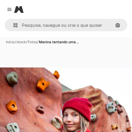
Magnific
Close menu
Pesqui
Início
/
stock
/
Fotos
/
Menina tentando uma …