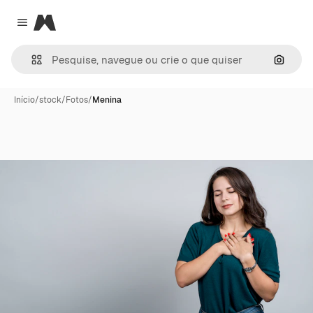
Magnific
Close menu
Pesqui
Início
/
stock
/
Fotos
/
Menina