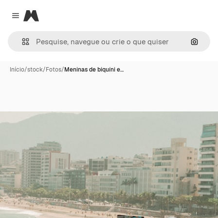
Magnific
Close menu
Pesqui
Início
/
stock
/
Fotos
/
Meninas de biquíni e…