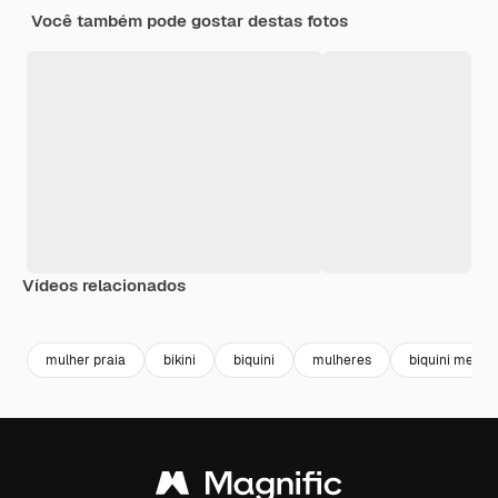
Você também pode gostar destas fotos
Vídeos relacionados
Premium
Premium
Premium
Premium
mulher praia
bikini
biquini
mulheres
biquini menin