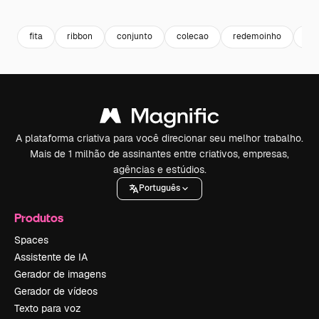
Premium
Premium
Premium
Premium
Gerado por 
fita
ribbon
conjunto
colecao
redemoinho
br
A plataforma criativa para você direcionar seu melhor trabalho.
Mais de 1 milhão de assinantes entre criativos, empresas,
agências e estúdios.
Português
Produtos
Spaces
Assistente de IA
Gerador de imagens
Gerador de vídeos
Texto para voz