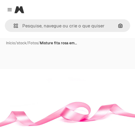
Magnific
Close menu
Pesqui
Início
/
stock
/
Fotos
/
Misture fita rosa em…