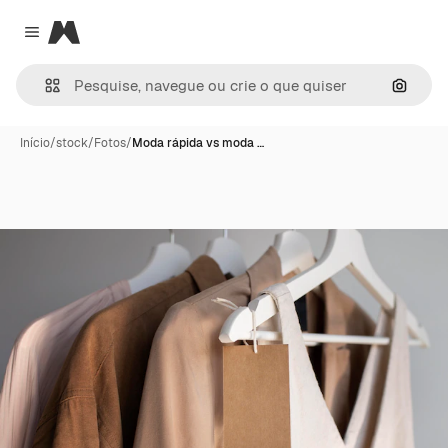
Magnific
Close menu
Pesqui
Início
/
stock
/
Fotos
/
Moda rápida vs moda …