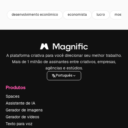
Premium
Premium
Gerado por IA
Premium
Premium
desenvolvimento econômico
economista
lucro
moeda
A plataforma criativa para você direcionar seu melhor trabalho.
Mais de 1 milhão de assinantes entre criativos, empresas,
agências e estúdios.
Português
Produtos
Spaces
Assistente de IA
Gerador de imagens
Gerador de vídeos
Texto para voz