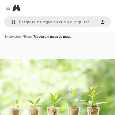
Magnific
Close menu
Pesqui
Início
/
stock
/
Fotos
/
Moeda em mesa de mad…