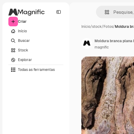
Criar
Início
/
stock
/
Fotos
/
Moldura br
Início
Buscar
Moldura branca plana l
magnific
Stock
Explorar
Todas as ferramentas