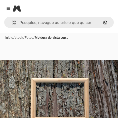
Magnific
Close menu
Pesqui
Início
/
stock
/
Fotos
/
Moldura de vista sup…