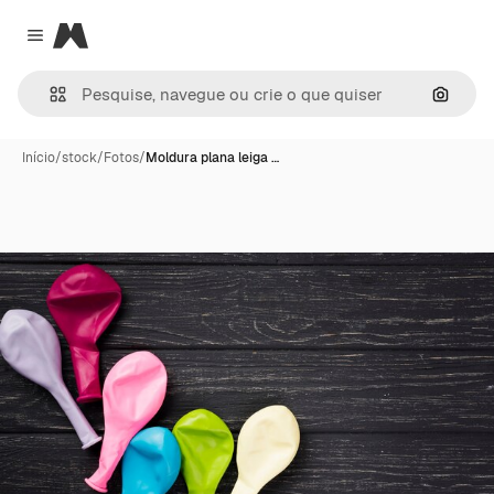
Magnific
Close menu
Pesqui
Início
/
stock
/
Fotos
/
Moldura plana leiga …