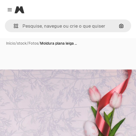
Magnific
Close menu
Pesqui
Início
/
stock
/
Fotos
/
Moldura plana leiga …