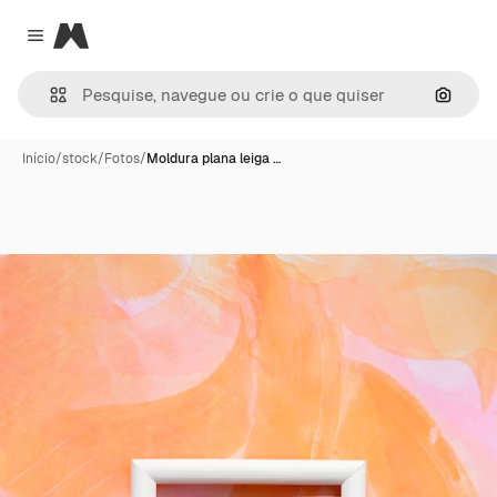
Magnific
Close menu
Pesqui
Início
/
stock
/
Fotos
/
Moldura plana leiga …