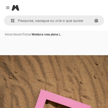
Magnific
Close menu
Pesqui
Início
/
stock
/
Fotos
/
Moldura rosa plana l…