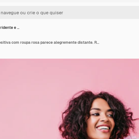
ridente e …
Morena sorridente e positiva com roupa rosa parece alegremente distante. Retrato de menina com pele bronzeada.