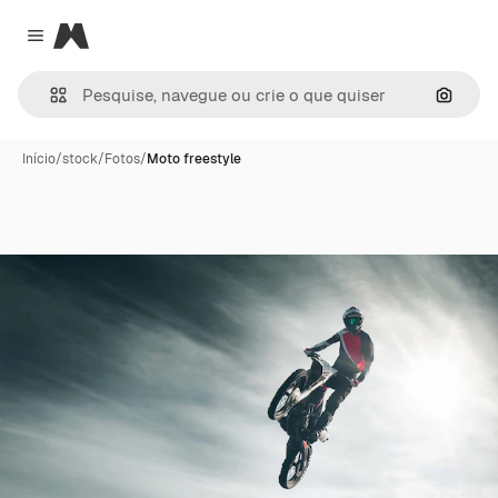
Magnific
Close menu
Pesqui
Início
/
stock
/
Fotos
/
Moto freestyle