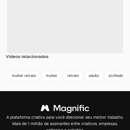
Vídeos relacionados
Premium
Premium
Premium
Premium
mulher retrato
mulher
retrato
adulto
profissão
A plataforma criativa para você direcionar seu melhor trabalho.
Mais de 1 milhão de assinantes entre criativos, empresas,
agências e estúdios.