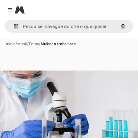
Magnific
Close menu
Pesqui
Início
/
stock
/
Fotos
/
Mulher a trabalhar n…