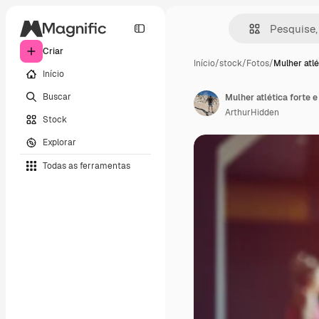
Criar
Início
/
stock
/
Fotos
/
Mulher atlé
Início
Buscar
Mulher atlética forte e 
ArthurHidden
Stock
Explorar
Todas as ferramentas