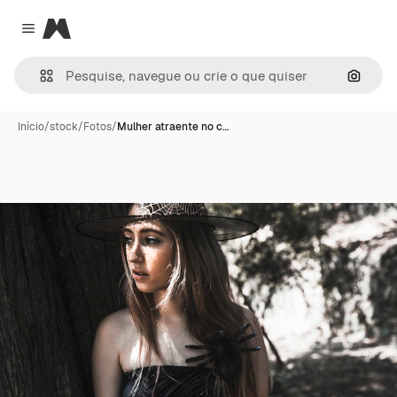
Magnific
Close menu
Pesqui
Início
/
stock
/
Fotos
/
Mulher atraente no c…