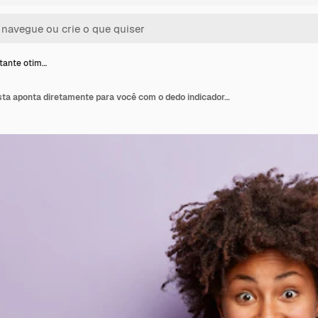
tante otim…
Mulher bastante otimista aponta diretamente para você com o dedo indicador, convida para vir nas férias, segura flores amarelas, veste uma camiseta casual, isolada sobre a parede roxa, tem um sorriso alegre. Monocromático