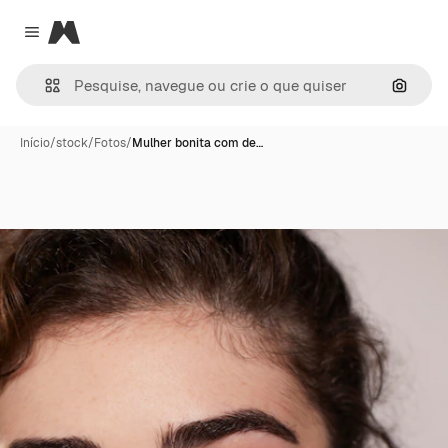
Magnific
Close menu
Pesqui
Início
/
stock
/
Fotos
/
Mulher bonita com de…