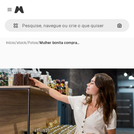
Magnific
Close menu
Pesqui
Início
/
stock
/
Fotos
/
Mulher bonita compra…