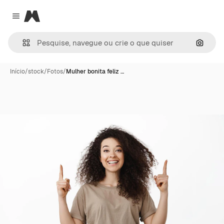
Magnific
Close menu
Pesqui
Início
/
stock
/
Fotos
/
Mulher bonita feliz …