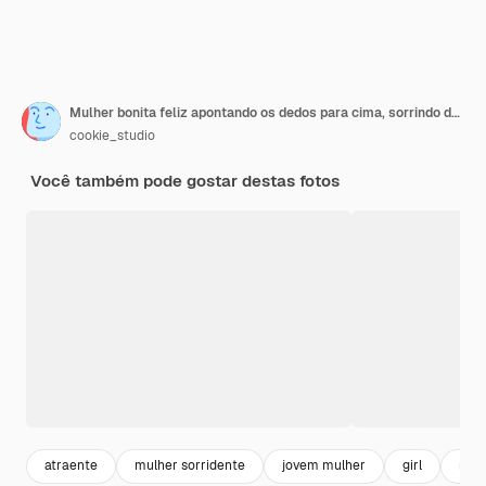
Mulher bonita feliz apontando os dedos para cima, sorrindo dentes brancos e mostrando propaganda em cima, demonstrando espaço vazio para banner, de pé contra o fundo do estúdio
cookie_studio
Você também pode gostar destas fotos
atraente
mulher sorridente
jovem mulher
girl
mos