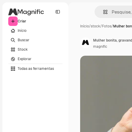
Criar
Início
/
stock
/
Fotos
/
Mulher bon
Início
Buscar
Mulher bonita, gravan
magnific
Stock
Explorar
Todas as ferramentas