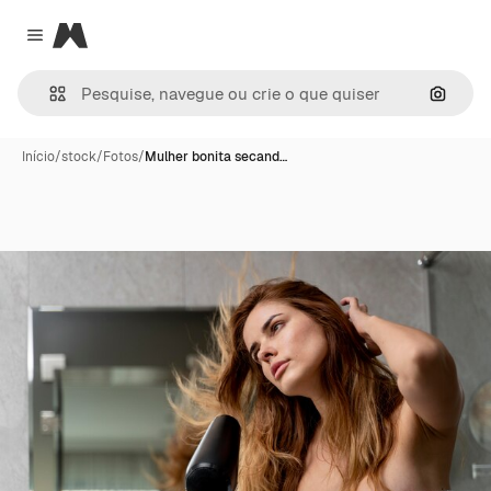
Magnific
Close menu
Pesqui
Início
/
stock
/
Fotos
/
Mulher bonita secand…