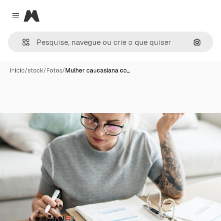
Magnific
Close menu
Pesqui
Início
/
stock
/
Fotos
/
Mulher caucasiana co…